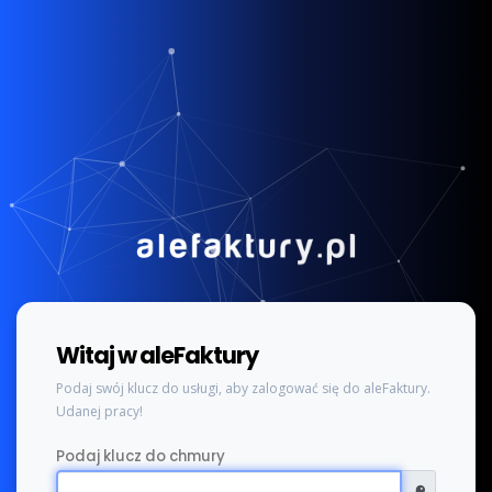
Witaj w aleFaktury
Podaj swój klucz do usługi, aby zalogować się do aleFaktury.
Udanej pracy!
Podaj klucz do chmury