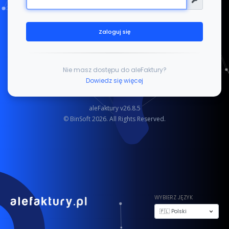
Zaloguj się
Nie masz dostępu do aleFaktury?
Dowiedz się więcej
aleFaktury v26.8.5
©
BinSoft
2026. All Rights Reserved.
WYBIERZ JĘZYK